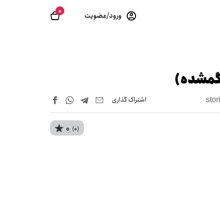
0
ورود/عضویت
 گمشده)
اشتراک‌ گذاری
stor
0
(0)