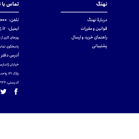
نهنگ
تماس با 
دربارهٔ نهنگ
تلفن:
۰-۰۲۱
قوانین و مقررات
ایمیل:
.ir
راهنمای خرید و ارسال
روزهای کاری از ساعت ۹ صب
پشتیبانی
پاسخگوی تماس
آدرس دفتر 
خیابان ژاندارمر
پلاک 121، واحد ۴.
کدپستی: 131465433۶