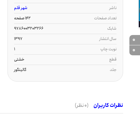
ناشر
شهر قلم
تعداد صفحات
142 صفحه
شابک
9786003203266
سال انتشار
1397
0
نوبت چاپ
1
0
قطع
خشتی
جلد
گالینگور
نظرات کاربران
(0 نظر)