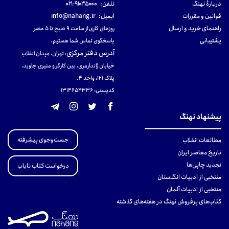
دربارهٔ نهنگ
تلفن:
۹۱۰۳۵۰۰۰-۰۲۱
قوانین و مقررات
ایمیل:
info@nahang.ir
راهنمای خرید و ارسال
روزهای کاری از ساعت ۹ صبح تا ۵ عصر
پشتیبانی
پاسخگوی تماس شما هستیم.
آدرس دفتر مرکزی
:
تهران، میدان انقلاب
خیابان ژاندارمری، بین کارگر و منیری جاوید،
پلاک 121، واحد ۴.
کدپستی: 131465433۶
پیشنهاد نهنگ
جست‌وجوی پیشرفته
مطالعات انقلاب
تاریخ معاصر ایران
تجدید چاپی‌ها
درخواست کتاب نایاب
منتخبی از ادبیات انگلستان
منتخبی از ادبیات آلمان
کتاب‌های پرفروش نهنگ در هفته‌های گذشته