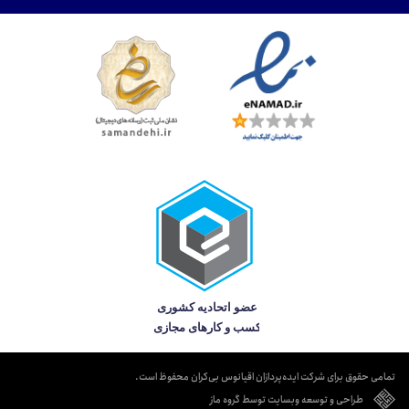
تمامی حقوق برای شرکت ایده‌پردازان اقیانوس بی‌کران محفوظ است.
طراحی و توسعه وبسایت توسط گروه ماز