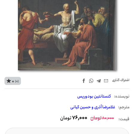
اشتراک‌ گذاری
0
(0)
نويسنده:
کنستانتین بودوریس
مترجم:
غلامرضا آذری و حسین کیانی
تومان
76,000
تومان
80,000
قیمت: