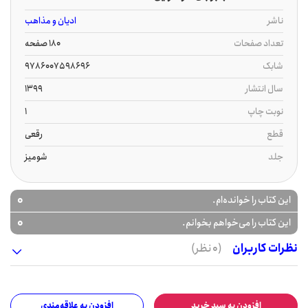
ناشر
ادیان و مذاهب
تعداد صفحات
180 صفحه
شابک
9786007598696
سال انتشار
1399
نوبت چاپ
1
قطع
رقعی
جلد
شومیز
0
این کتاب را خوانده‌ام.
0
این کتاب را می‌خواهم بخوانم.
نظرات کاربران
(0 نظر)
افزودن به سبد خرید
افزودن به علاقه‌مندی