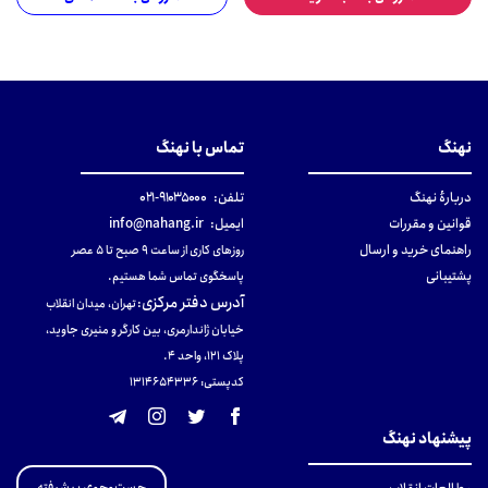
نهنگ
تماس با نهنگ
دربارهٔ نهنگ
تلفن:
۹۱۰۳۵۰۰۰-۰۲۱
قوانین و مقررات
ایمیل:
info@nahang.ir
راهنمای خرید و ارسال
روزهای کاری از ساعت ۹ صبح تا ۵ عصر
پشتیبانی
پاسخگوی تماس شما هستیم.
آدرس دفتر مرکزی
:
تهران، میدان انقلاب
خیابان ژاندارمری، بین کارگر و منیری جاوید،
پلاک 121، واحد ۴.
کدپستی: 131465433۶
پیشنهاد نهنگ
جست‌وجوی پیشرفته