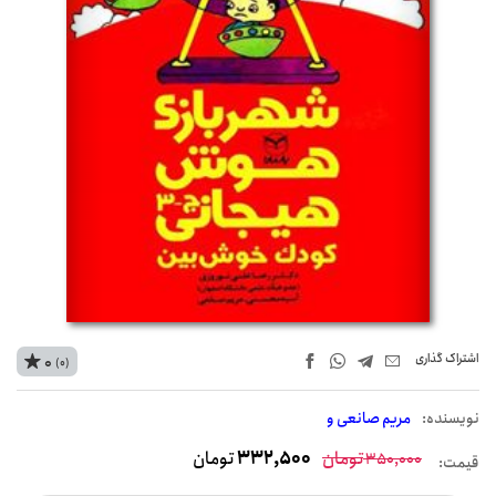
اشتراک‌ گذاری
0
(0)
نويسنده:
مریم صانعی و
تومان
332,500
تومان
350,000
قیمت: