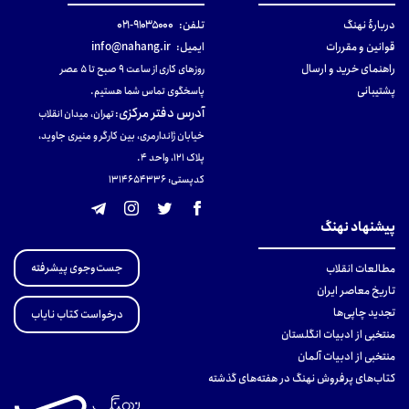
دربارهٔ نهنگ
تلفن:
۹۱۰۳۵۰۰۰-۰۲۱
قوانین و مقررات
ایمیل:
info@nahang.ir
راهنمای خرید و ارسال
روزهای کاری از ساعت ۹ صبح تا ۵ عصر
پشتیبانی
پاسخگوی تماس شما هستیم.
آدرس دفتر مرکزی
:
تهران، میدان انقلاب
خیابان ژاندارمری، بین کارگر و منیری جاوید،
پلاک 121، واحد ۴.
کدپستی: 131465433۶
پیشنهاد نهنگ
جست‌وجوی پیشرفته
مطالعات انقلاب
تاریخ معاصر ایران
تجدید چاپی‌ها
درخواست کتاب نایاب
منتخبی از ادبیات انگلستان
منتخبی از ادبیات آلمان
کتاب‌های پرفروش نهنگ در هفته‌های گذشته