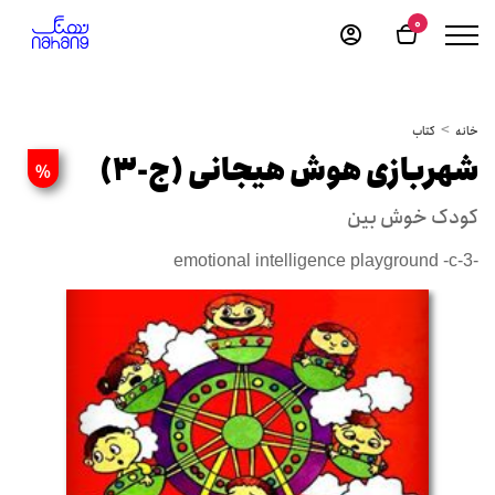
0
خانه
کتاب
شهربازی هوش هیجانی (ج-3)
%
کودک خوش بین
emotional intelligence playground -c-3-