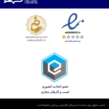
تمامی حقوق برای شرکت ایده‌پردازان اقیانوس بی‌کران محفوظ است.