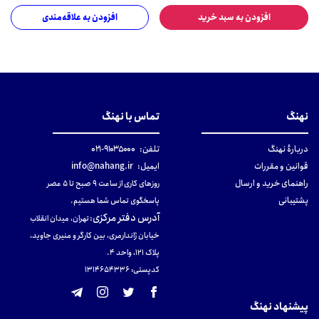
افزودن به سبد خرید
افزودن به علاقه‌مندی
نهنگ
تماس با نهنگ
دربارهٔ نهنگ
تلفن:
۹۱۰۳۵۰۰۰-۰۲۱
قوانین و مقررات
ایمیل:
info@nahang.ir
راهنمای خرید و ارسال
روزهای کاری از ساعت ۹ صبح تا ۵ عصر
پشتیبانی
پاسخگوی تماس شما هستیم.
آدرس دفتر مرکزی
:
تهران، میدان انقلاب
خیابان ژاندارمری، بین کارگر و منیری جاوید،
پلاک 121، واحد ۴.
کدپستی: 131465433۶
پیشنهاد نهنگ