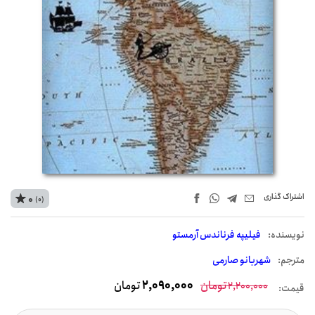
اشتراک‌ گذاری
0
(0)
نويسنده:
فیلیپه فرناندس آرمستو
مترجم:
شهربانو صارمی
تومان
2,090,000
تومان
2,200,000
قیمت: