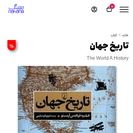
0
خانه
کتاب
تاریخ جهان
%
The World A History