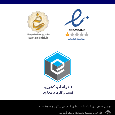
تمامی حقوق برای شرکت ایده‌پردازان اقیانوس بی‌کران محفوظ است.
طراحی و توسعه وبسایت توسط گروه ماز