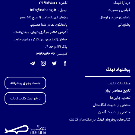
دربارهٔ نهنگ
تلفن:
۹۱۰۳۵۰۰۰-۰۲۱
قوانین و مقررات
ایمیل:
info@nahang.ir
راهنمای خرید و ارسال
روزهای کاری از ساعت ۹ صبح تا ۵ عصر
پشتیبانی
پاسخگوی تماس شما هستیم.
آدرس دفتر مرکزی
:
تهران، میدان انقلاب
خیابان ژاندارمری، بین کارگر و منیری جاوید،
پلاک 121، واحد ۴.
کدپستی: 131465433۶
پیشنهاد نهنگ
جست‌وجوی پیشرفته
مطالعات انقلاب
تاریخ معاصر ایران
تجدید چاپی‌ها
درخواست کتاب نایاب
منتخبی از ادبیات انگلستان
منتخبی از ادبیات آلمان
کتاب‌های پرفروش نهنگ در هفته‌های گذشته