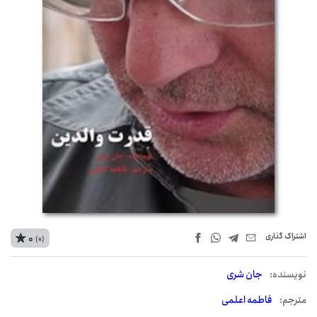
اشتراک‌ گذاری
0
(0)
نويسنده:
جان شری
مترجم:
فاطمه اعلمی