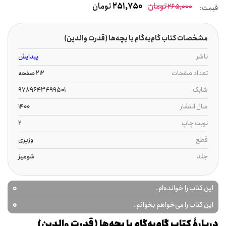
تومان
251,750
تومان
265,000
قیمت:
مشخصات کتاب گام‌به‌گام با بچه‌ها (قدرت والدین)
ناشر
پیدایش
تعداد صفحات
212 صفحه
شابک
9789643499501
سال انتشار
1400
نوبت چاپ
2
قطع
وزیری
جلد
شومیز
0
این کتاب را خوانده‌ام.
0
این کتاب را می‌خواهم بخوانم.
دربارۀ کتاب گام‌به‌گام با بچه‌ها (قدرت والدین)