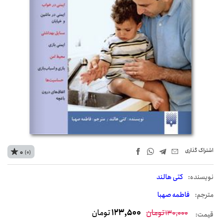
اشتراک‌ گذاری
0
(0)
نويسنده:
کتی هالند
مترجم:
فاطمه صهبا
تومان
123,500
تومان
130,000
قیمت: