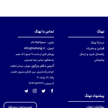
نهنگ
تماس با نهنگ
دربارهٔ نهنگ
تلفن:
۹۱۰۳۵۰۰۰-۰۲۱
قوانین و مقررات
ایمیل:
info@nahang.ir
راهنمای خرید و ارسال
روزهای کاری از ساعت ۹ صبح تا ۵ عصر
پشتیبانی
پاسخگوی تماس شما هستیم.
آدرس دفتر مرکزی
:
تهران، میدان انقلاب
خیابان ژاندارمری، بین کارگر و منیری جاوید،
پلاک 121، واحد ۴.
کدپستی: 131465433۶
پیشنهاد نهنگ
جست‌وجوی پیشرفته
مطالعات انقلاب