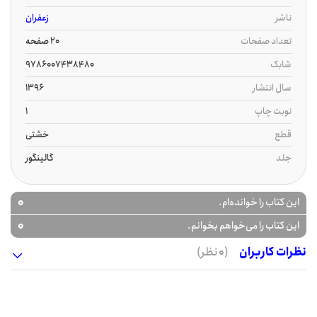
ناشر
زعفران
تعداد صفحات
20 صفحه
شابک
9786007438480
سال انتشار
1396
نوبت چاپ
1
قطع
خشتی
جلد
گالینگور
0
این کتاب را خوانده‌ام.
0
این کتاب را می‌خواهم بخوانم.
نظرات کاربران
(0 نظر)