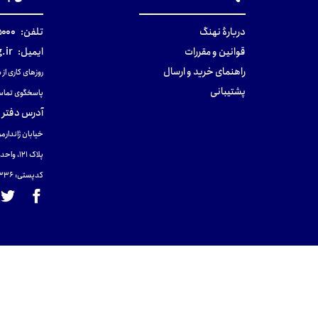
دربارهٔ نهنگ
تلفن:
۰-۰۲۱
قوانین و مقررات
ایمیل:
.ir
راهنمای خرید و ارسال
روزهای کاری از ساعت ۹ صب
پشتیبانی
پاسخگوی تماس
آدرس دفتر 
خیابان ژاندارمر
پلاک 121، واحد ۴.
کدپستی: 131465433۶