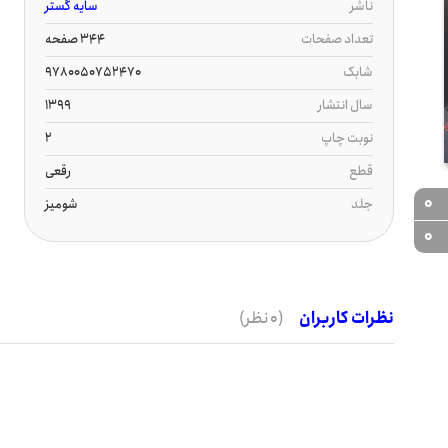
ناشر
سایه گستر
تعداد صفحات
344 صفحه
شابک
9780050752470
سال انتشار
1399
نوبت چاپ
2
قطع
رقعی
0
جلد
شومیز
0
نظرات کاربران
(0 نظر)