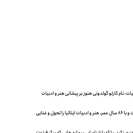
ت، نام کارلو گولدونی هنوز بر پیشانی هنر و ادبیات
این ونیزی خلاق در 25 فوریه‌ ‎ 1707 میلادی پا به عرصۀ زندگی گذاشت و با 86 سال عمر، هنر و ادبیات ایتالیا را تحول و غنایی
دونی پرکار عمر هنری خود را فقط صرف آفرینش 306 اثر هنری نکرد، بلکه با شناسایی بیماری‌هایی که پیکر فرتوت