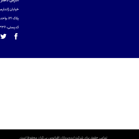
آدرس دفتر 
خیابان ژاندارمر
پلاک 121، واحد ۴.
کدپستی: 131465433۶
تمامی حقوق برای شرکت ایده‌پردازان اقیانوس بی‌کران محفوظ است.