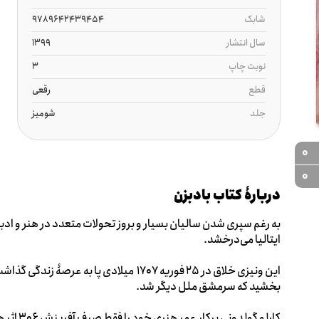
شابک
9789642439454
سال انتشار
1399
نوبت چاپ
3
قطع
رقعی
جلد
شومیز
0
0
دربارۀ کتاب بادبزن
به رغم سپری شدن سالیان بسیار و بروز تحولات متعدد در هنر و ادبیا
ایتالیا می‌درخشد.
بخشید که سرمشق ملل دیگر شد.
کارلو گول