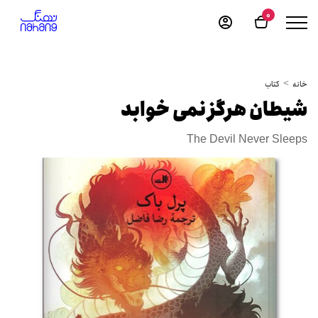
0
خانه
کتاب
شیطان هرگز نمی خوابد
The Devil Never Sleeps