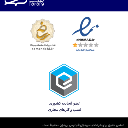
تمامی حقوق برای شرکت ایده‌پردازان اقیانوس بی‌کران محفوظ است.