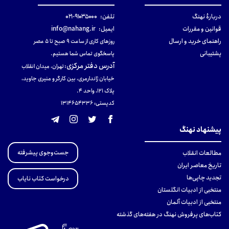
دربارهٔ نهنگ
تلفن:
۹۱۰۳۵۰۰۰-۰۲۱
قوانین و مقررات
ایمیل:
info@nahang.ir
راهنمای خرید و ارسال
روزهای کاری از ساعت ۹ صبح تا ۵ عصر
پشتیبانی
پاسخگوی تماس شما هستیم.
آدرس دفتر مرکزی
:
تهران، میدان انقلاب
خیابان ژاندارمری، بین کارگر و منیری جاوید،
پلاک 121، واحد ۴.
کدپستی: 131465433۶
پیشنهاد نهنگ
جست‌وجوی پیشرفته
مطالعات انقلاب
تاریخ معاصر ایران
تجدید چاپی‌ها
درخواست کتاب نایاب
منتخبی از ادبیات انگلستان
منتخبی از ادبیات آلمان
کتاب‌های پرفروش نهنگ در هفته‌های گذشته