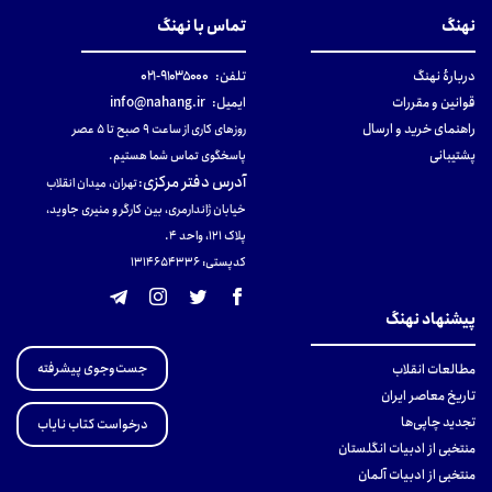
نهنگ
تماس با نهنگ
دربارهٔ نهنگ
تلفن:
۹۱۰۳۵۰۰۰-۰۲۱
قوانین و مقررات
ایمیل:
info@nahang.ir
راهنمای خرید و ارسال
روزهای کاری از ساعت ۹ صبح تا ۵ عصر
پشتیبانی
پاسخگوی تماس شما هستیم.
آدرس دفتر مرکزی
:
تهران، میدان انقلاب
خیابان ژاندارمری، بین کارگر و منیری جاوید،
پلاک 121، واحد ۴.
کدپستی: 131465433۶
پیشنهاد نهنگ
جست‌وجوی پیشرفته
مطالعات انقلاب
تاریخ معاصر ایران
تجدید چاپی‌ها
درخواست کتاب نایاب
منتخبی از ادبیات انگلستان
منتخبی از ادبیات آلمان