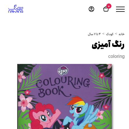
0
خانه
کودک
4 تا 7 سال
رنگ آمیزی
coloring