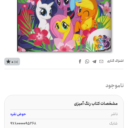
اشتراک‌ گذاری
0
(0)
ناموجود
مشخصات کتاب رنگ آمیزی
ناشر
حوض نقره
شابک
9780000095268