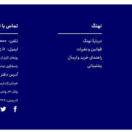
نهنگ
تماس با 
دربارهٔ نهنگ
تلفن:
۰-۰۲۱
قوانین و مقررات
ایمیل:
.ir
راهنمای خرید و ارسال
روزهای کاری از ساعت ۹ صب
پشتیبانی
پاسخگوی تماس
آدرس دفتر 
خیابان ژاندارمر
پلاک 121، واحد ۴.
کدپستی: 131465433۶