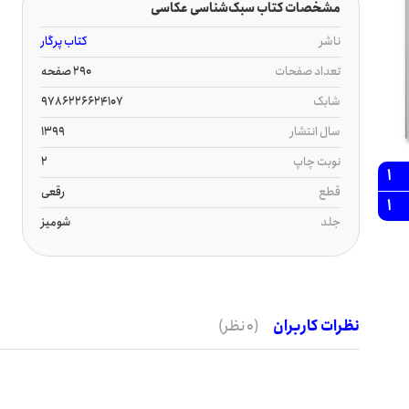
مشخصات کتاب سبک‌شناسی عکاسی
ناشر
کتاب پرگار
تعداد صفحات
290 صفحه
شابک
9786226624107
سال انتشار
1399
نوبت چاپ
2
1
قطع
رقعی
1
جلد
شومیز
نظرات کاربران
(0 نظر)