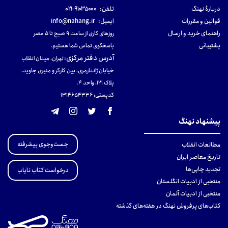
دربارهٔ نهنگ
تلفن:
۹۱۰۳۵۰۰۰-۰۲۱
قوانین و مقررات
ایمیل:
info@nahang.ir
راهنمای خرید و ارسال
روزهای کاری از ساعت ۹ صبح تا ۵ عصر
پشتیبانی
پاسخگوی تماس شما هستیم.
آدرس دفتر مرکزی
:
تهران، میدان انقلاب
خیابان ژاندارمری، بین کارگر و منیری جاوید،
پلاک 121، واحد ۴.
کدپستی: 131465433۶
پیشنهاد نهنگ
جست‌وجوی پیشرفته
مطالعات انقلاب
تاریخ معاصر ایران
تجدید چاپی‌ها
درخواست کتاب نایاب
منتخبی از ادبیات انگلستان
منتخبی از ادبیات آلمان
کتاب‌های پرفروش نهنگ در هفته‌های گذشته