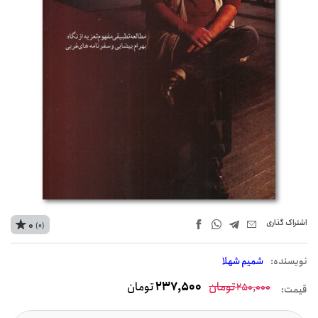
اشتراک‌ گذاری
0
(0)
نويسنده:
شمیم شهلا
تومان
237,500
تومان
250,000
قیمت: