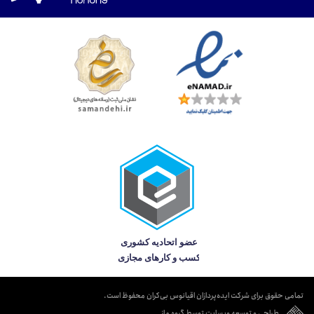
تمامی حقوق برای شرکت ایده‌پردازان اقیانوس بی‌کران محفوظ است.
طراحی و توسعه وبسایت توسط گروه ماز