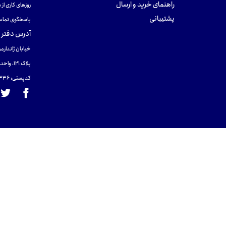
راهنمای خرید و ارسال
روزهای کاری از ساعت ۹ صب
پشتیبانی
پاسخگوی تماس
آدرس دفتر 
خیابان ژاندارمر
پلاک 121، واحد ۴.
کدپستی: 131465433۶