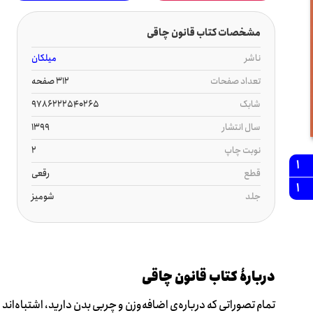
مشخصات کتاب قانون چاقی
ناشر
میلکان
تعداد صفحات
312 صفحه
شابک
9786222540265
سال انتشار
1399
نوبت چاپ
2
1
قطع
رقعی
1
جلد
شومیز
دربارۀ کتاب قانون چاقی
تمام تصوراتی که درباره‌ی اضافه‌وزن و چربی بدن دارید، اشتباه‌اند 