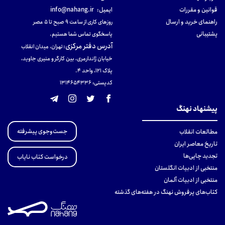
قوانین و مقررات
ایمیل:
info@nahang.ir
راهنمای خرید و ارسال
روزهای کاری از ساعت ۹ صبح تا ۵ عصر
پشتیبانی
پاسخگوی تماس شما هستیم.
آدرس دفتر مرکزی
:
تهران، میدان انقلاب
خیابان ژاندارمری، بین کارگر و منیری جاوید،
پلاک 121، واحد ۴.
کدپستی: 131465433۶
پیشنهاد نهنگ
جست‌وجوی پیشرفته
مطالعات انقلاب
تاریخ معاصر ایران
تجدید چاپی‌ها
درخواست کتاب نایاب
منتخبی از ادبیات انگلستان
منتخبی از ادبیات آلمان
کتاب‌های پرفروش نهنگ در هفته‌های گذشته