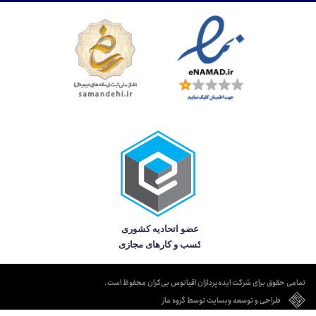
تمامی حقوق برای شرکت ایده‌پردازان اقیانوس بی‌کران محفوظ است.
طراحی و توسعه وبسایت توسط گروه ماز