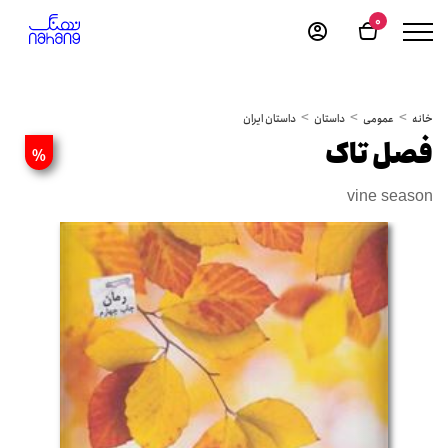
0
خانه
عمومی
داستان
داستان ایران
فصل تاک
%
vine season