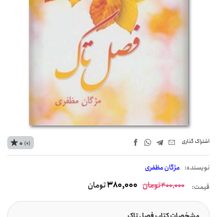
اشتراک‌ گذاری
0
(0)
نويسنده:
مژگان مظفری
تومان
380,000
تومان
400,000
قیمت:
مشخصات کتاب فصل تاک