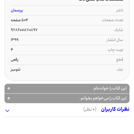
ناشر
پرسمان
تعداد صفحات
504 صفحه
شابک
9786001870897
سال انتشار
1399
نوبت چاپ
4
قطع
رقعی
جلد
شومیز
0
این کتاب را خوانده‌ام.
0
این کتاب را می‌خواهم بخوانم.
نظرات کاربران
(0 نظر)