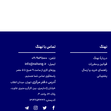
نهنگ
تماس با نهنگ
دربارهٔ نهنگ
تلفن:
۹۱۰۳۵۰۰۰-۰۲۱
قوانین و مقررات
ایمیل:
info@nahang.ir
راهنمای خرید و ارسال
روزهای کاری از ساعت ۹ صبح تا ۵ عصر
پشتیبانی
پاسخگوی تماس شما هستیم.
آدرس دفتر مرکزی
:
تهران، میدان انقلاب
خیابان ژاندارمری، بین کارگر و منیری جاوید،
پلاک 121، واحد ۴.
کدپستی: 131465433۶