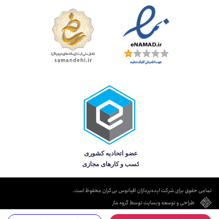
تمامی حقوق برای شرکت ایده‌پردازان اقیانوس بی‌کران محفوظ است.
طراحی و توسعه وبسایت توسط گروه ماز