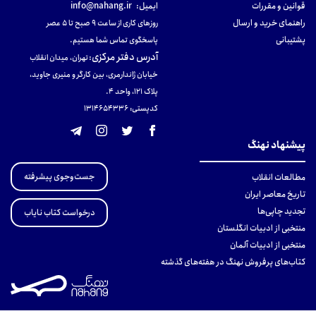
قوانین و مقررات
ایمیل:
info@nahang.ir
راهنمای خرید و ارسال
روزهای کاری از ساعت ۹ صبح تا ۵ عصر
پشتیبانی
پاسخگوی تماس شما هستیم.
آدرس دفتر مرکزی
:
تهران، میدان انقلاب
خیابان ژاندارمری، بین کارگر و منیری جاوید،
پلاک 121، واحد ۴.
کدپستی: 131465433۶
پیشنهاد نهنگ
جست‌وجوی پیشرفته
مطالعات انقلاب
تاریخ معاصر ایران
تجدید چاپی‌ها
درخواست کتاب نایاب
منتخبی از ادبیات انگلستان
منتخبی از ادبیات آلمان
کتاب‌های پرفروش نهنگ در هفته‌های گذشته