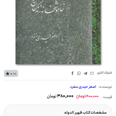
اشتراک‌ گذاری
0
(0)
نويسنده:
اصغر حیدری منفرد
تومان
380,000
تومان
400,000
قیمت:
مشخصات کتاب ظهیر الدوله