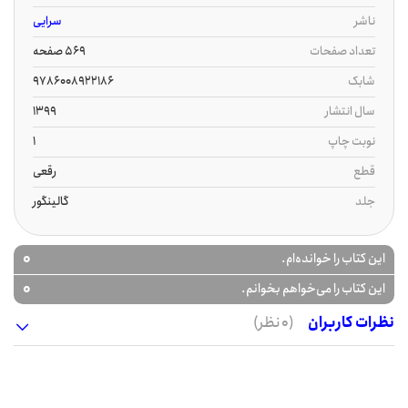
ناشر
سرایی
تعداد صفحات
569 صفحه
شابک
9786008922186
سال انتشار
1399
نوبت چاپ
1
قطع
رقعی
جلد
گالینگور
0
این کتاب را خوانده‌ام.
0
این کتاب را می‌خواهم بخوانم.
نظرات کاربران
(0 نظر)