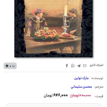
اشتراک‌ گذاری
0
(0)
نويسنده:
مارک تواین
مترجم:
محسن سلیمانی
تومان
646,000
تومان
680,000
قیمت: