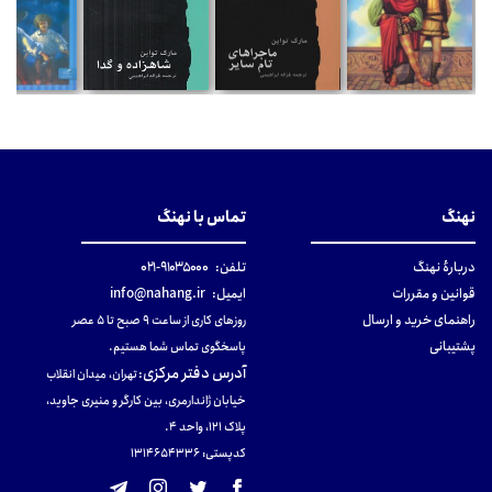
نهنگ
تماس با نهنگ
دربارهٔ نهنگ
تلفن:
۹۱۰۳۵۰۰۰-۰۲۱
قوانین و مقررات
ایمیل:
info@nahang.ir
راهنمای خرید و ارسال
روزهای کاری از ساعت ۹ صبح تا ۵ عصر
پشتیبانی
پاسخگوی تماس شما هستیم.
آدرس دفتر مرکزی
:
تهران، میدان انقلاب
خیابان ژاندارمری، بین کارگر و منیری جاوید،
پلاک 121، واحد ۴.
کدپستی: 131465433۶