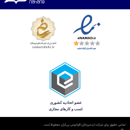
تمامی حقوق برای شرکت ایده‌پردازان اقیانوس بی‌کران محفوظ است.