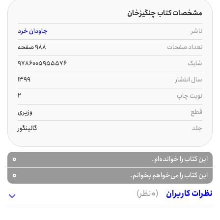
مشخصات کتاب چنگیزخان
ناشر
جاودان خرد
تعداد صفحات
988 صفحه
شابک
9786005955576
سال انتشار
1399
نوبت چاپ
2
قطع
وزیری
جلد
گالینگور
0
این کتاب را خوانده‌ام.
0
این کتاب را می‌خواهم بخوانم.
نظرات کاربران
(0 نظر)