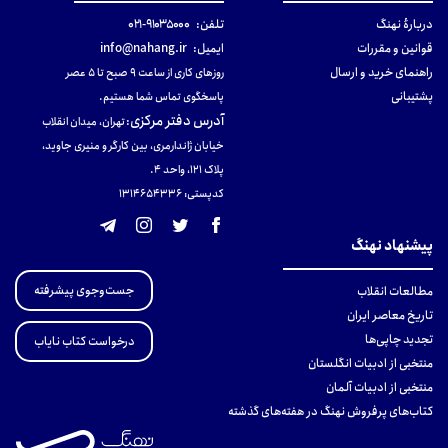
دربارهٔ نهنگ
تلفن:
۹۱۰۳۵۰۰۰-۰۲۱
قوانین و مقررات
ایمیل:
info@nahang.ir
راهنمای خرید و ارسال
روزهای کاری از ساعت ۹ صبح تا ۵ عصر
پشتیبانی
پاسخگوی تماس شما هستیم.
آدرس دفتر مرکزی
:
تهران، میدان انقلاب
خیابان ژاندارمری، بین کارگر و منیری جاوید،
پلاک 121، واحد ۴.
کدپستی: 131465433۶
پیشنهاد نهنگ
جست‌وجوی پیشرفته
مطالعات انقلاب
تاریخ معاصر ایران
تجدید چاپی‌ها
درخواست کتاب نایاب
منتخبی از ادبیات انگلستان
منتخبی از ادبیات آلمان
کتاب‌های پرفروش نهنگ در هفته‌های گذشته