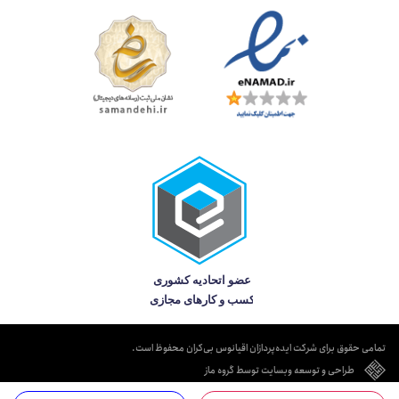
تمامی حقوق برای شرکت ایده‌پردازان اقیانوس بی‌کران محفوظ است.
طراحی و توسعه وبسایت توسط گروه ماز