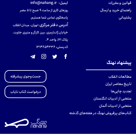
قوانین و مقررات
ایمیل:
info@nahang.ir
راهنمای خرید و ارسال
روزهای کاری از ساعت ۹ صبح تا ۵ عصر
پشتیبانی
پاسخگوی تماس شما هستیم.
آدرس دفتر مرکزی
:
تهران، میدان انقلاب
خیابان ژاندارمری، بین کارگر و منیری جاوید،
پلاک 121، واحد ۴.
کدپستی: 131465433۶
پیشنهاد نهنگ
جست‌وجوی پیشرفته
مطالعات انقلاب
تاریخ معاصر ایران
تجدید چاپی‌ها
درخواست کتاب نایاب
منتخبی از ادبیات انگلستان
منتخبی از ادبیات آلمان
کتاب‌های پرفروش نهنگ در هفته‌های گذشته