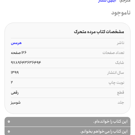
مترجم:
آبتین گلکار
ناموجود
مشخصات کتاب مرده متحرک
ناشر
هرمس
تعداد صفحات
126 صفحه
شابک
9789643636494
سال انتشار
1399
نوبت چاپ
2
قطع
رقعی
جلد
شومیز
0
این کتاب را خوانده‌ام.
0
این کتاب را می‌خواهم بخوانم.