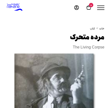
0
خانه
کتاب
مرده متحرک
The Living Corpse