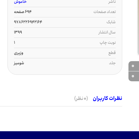
ناشر
خاموش
تعداد صفحات
694 صفحه
شابک
9786226942164
سال انتشار
1399
نوبت چاپ
1
قطع
وزیری
جلد
شومیز
0
0
نظرات کاربران
(0 نظر)