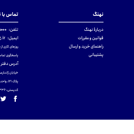
نهنگ
تماس با 
دربارهٔ نهنگ
تلفن:
۰-۰۲۱
قوانین و مقررات
ایمیل:
.ir
راهنمای خرید و ارسال
روزهای کاری از ساعت ۹ صب
پشتیبانی
پاسخگوی تماس
آدرس دفتر 
خیابان ژاندارمر
پلاک 121، واحد ۴.
کدپستی: 131465433۶