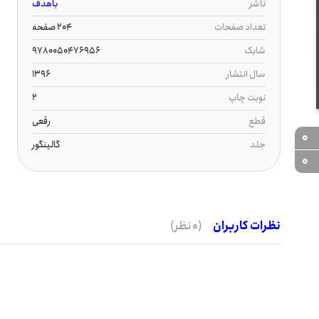
ناشر
باهدف
تعداد صفحات
204 صفحه
شابک
9780050476956
سال انتشار
1396
نوبت چاپ
2
قطع
رقعی
0
جلد
گالینگور
0
نظرات کاربران
(0 نظر)