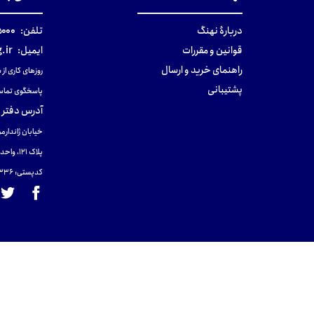
دربارهٔ نهنگ
تلفن:
۰-۰۲۱
قوانین و مقررات
ایمیل:
.ir
راهنمای خرید و ارسال
روزهای کاری از ساعت ۹ صب
پشتیبانی
پاسخگوی تماس
آدرس دفتر 
خیابان ژاندارمر
پلاک 121، واحد ۴.
کدپستی: 131465433۶