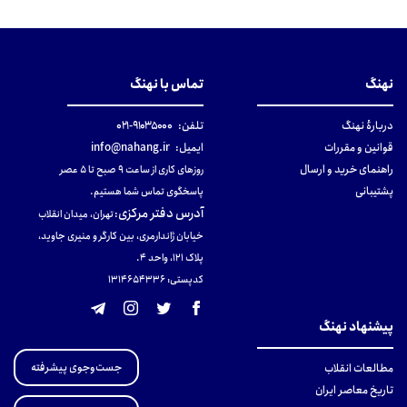
نهنگ
تماس با نهنگ
دربارهٔ نهنگ
تلفن:
۹۱۰۳۵۰۰۰-۰۲۱
قوانین و مقررات
ایمیل:
info@nahang.ir
راهنمای خرید و ارسال
روزهای کاری از ساعت ۹ صبح تا ۵ عصر
پشتیبانی
پاسخگوی تماس شما هستیم.
آدرس دفتر مرکزی
:
تهران، میدان انقلاب
خیابان ژاندارمری، بین کارگر و منیری جاوید،
پلاک 121، واحد ۴.
کدپستی: 131465433۶
پیشنهاد نهنگ
جست‌وجوی پیشرفته
مطالعات انقلاب
تاریخ معاصر ایران