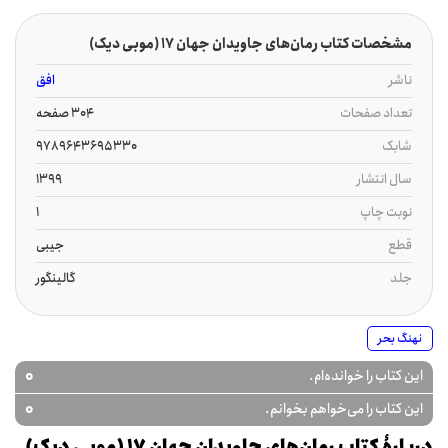
مشخصات کتاب رمان‌های جاویدان جهان‏‫ 17 (موبی دیک)
ناشر
افق
تعداد صفحات
304 صفحه
شابک
9789643695330
سال انتشار
1399
نوبت چاپ
1
قطع
جیبی
جلد
گالینگور
نهنگ بحر
0
این کتاب را خوانده‌ام.
0
این کتاب را می‌خواهم بخوانم.