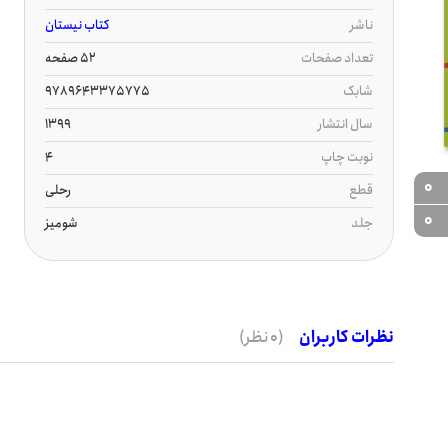
ناشر
کتاب نیستان
تعداد صفحات
52 صفحه
شابک
9789643375775
سال انتشار
1399
نوبت چاپ
4
0
قطع
رحلی
0
جلد
شومیز
نظرات کاربران
(0 نظر)