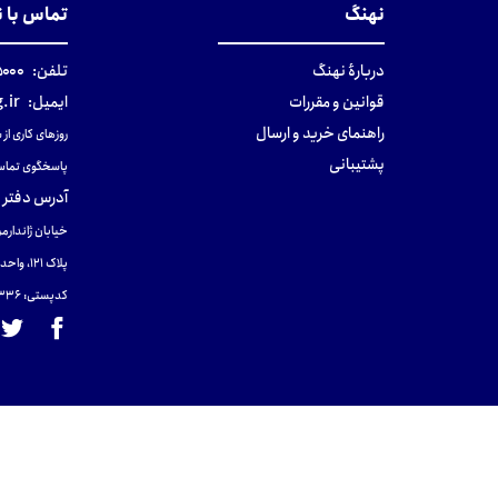
نهنگ
تماس با 
دربارهٔ نهنگ
تلفن:
۰-۰۲۱
قوانین و مقررات
ایمیل:
.ir
راهنمای خرید و ارسال
روزهای کاری از ساعت ۹ صب
پشتیبانی
پاسخگوی تماس
آدرس دفتر 
خیابان ژاندارمر
پلاک 121، واحد ۴.
کدپستی: 131465433۶