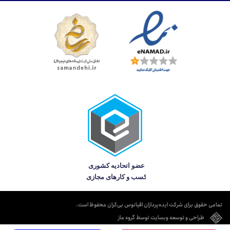
تمامی حقوق برای شرکت ایده‌پردازان اقیانوس بی‌کران محفوظ است.
طراحی و توسعه وبسایت توسط گروه ماز