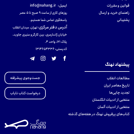
قوانین و مقررات
ایمیل:
info@nahang.ir
راهنمای خرید و ارسال
روزهای کاری از ساعت ۹ صبح تا ۵ عصر
پشتیبانی
پاسخگوی تماس شما هستیم.
آدرس دفتر مرکزی
:
تهران، میدان انقلاب
خیابان ژاندارمری، بین کارگر و منیری جاوید،
پلاک 121، واحد ۴.
کدپستی: 131465433۶
پیشنهاد نهنگ
جست‌وجوی پیشرفته
مطالعات انقلاب
تاریخ معاصر ایران
تجدید چاپی‌ها
درخواست کتاب نایاب
منتخبی از ادبیات انگلستان
منتخبی از ادبیات آلمان
کتاب‌های پرفروش نهنگ در هفته‌های گذشته