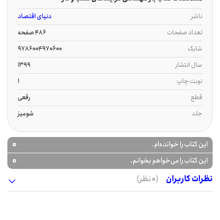
ناشر
دنیای اقتصاد
تعداد صفحات
486 صفحه
شابک
9786004970600
سال انتشار
1399
نوبت چاپ
1
قطع
رقعی
جلد
شومیز
0
این کتاب را خوانده‌ام.
0
این کتاب را می‌خواهم بخوانم.
نظرات کاربران
(0 نظر)