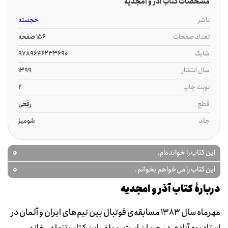
مشخصات کتاب آذر و امجدیه
ناشر
خجسته
تعداد صفحات
156 صفحه
شابک
9789646233690
سال انتشار
1399
نوبت چاپ
2
قطع
رقعی
جلد
شومیز
0
این کتاب را خوانده‌ام.
0
این کتاب را می‌خواهم بخوانم.
دربارۀ کتاب آذر و امجدیه
مهرماه سال 1383 مسابقه‌ی فوتبال بین تیم‌های ایران و آلمان در