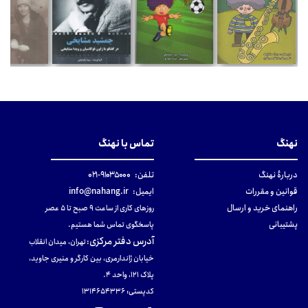
نهنگ
تماس با نهنگ
دربارهٔ نهنگ
تلفن:
۹۱۰۳۵۰۰۰-۰۲۱
قوانین و مقررات
ایمیل:
info@nahang.ir
راهنمای خرید و ارسال
روزهای کاری از ساعت ۹ صبح تا ۵ عصر
پشتیبانی
پاسخگوی تماس شما هستیم.
آدرس دفتر مرکزی
:
تهران، میدان انقلاب
خیابان ژاندارمری، بین کارگر و منیری جاوید،
پلاک 121، واحد ۴.
کدپستی: 131465433۶