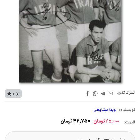
اشتراک‌ گذاری
0
(0)
نويسنده:
ویدا مشایخی
تومان
42,750
تومان
45,000
قیمت: