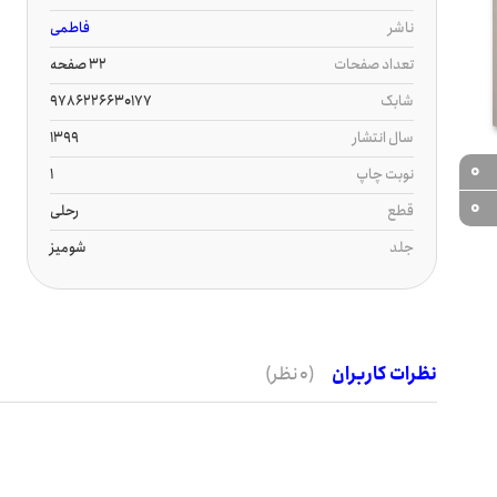
ناشر
فاطمی
تعداد صفحات
32 صفحه
شابک
9786226630177
سال انتشار
1399
0
نوبت چاپ
1
0
قطع
رحلی
جلد
شومیز
نظرات کاربران
(0 نظر)