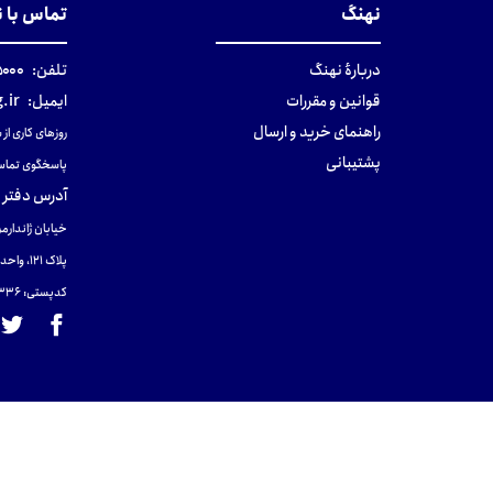
نهنگ
تماس با 
دربارهٔ نهنگ
تلفن:
۰-۰۲۱
قوانین و مقررات
ایمیل:
.ir
راهنمای خرید و ارسال
روزهای کاری از ساعت ۹ صب
پشتیبانی
پاسخگوی تماس
آدرس دفتر 
خیابان ژاندارمر
پلاک 121، واحد ۴.
کدپستی: 131465433۶