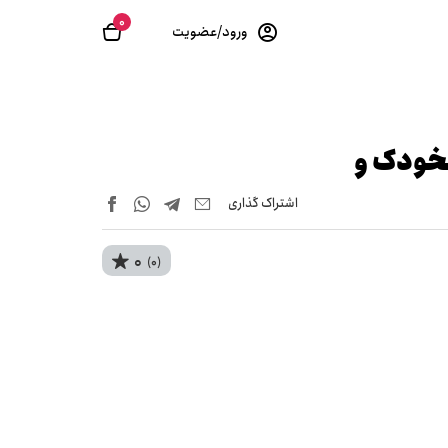
0
ورود/عضویت
نخودک و
اشتراک‌ گذاری
0
(0)