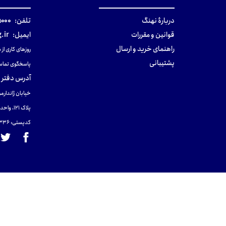
دربارهٔ نهنگ
تلفن:
۰-۰۲۱
قوانین و مقررات
ایمیل:
.ir
راهنمای خرید و ارسال
روزهای کاری از ساعت ۹ صب
پشتیبانی
پاسخگوی تماس
آدرس دفتر 
خیابان ژاندارمر
پلاک 121، واحد ۴.
کدپستی: 131465433۶