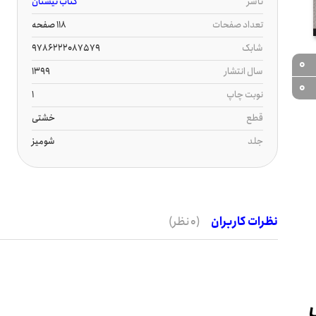
ناشر
کتاب نیستان
تعداد صفحات
118 صفحه
شابک
9786222087579
0
سال انتشار
1399
0
نوبت چاپ
1
قطع
خشتی
جلد
شومیز
نظرات کاربران
(0 نظر)