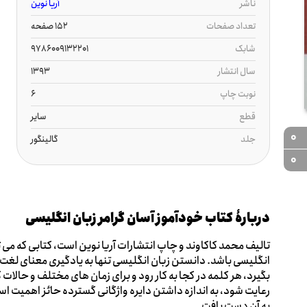
ناشر
آریا نوین
تعداد صفحات
152 صفحه
شابک
9786009132201
سال انتشار
1393
نوبت چاپ
6
قطع
سایر
0
جلد
گالینگور
0
دربارۀ کتاب خودآموز آسان گرامر زبان انگلیسی
تالیف محمد کاکاوند و چاپ انتشارات آریا نوین است، کتابی که می تو
انگلیسی باشد. دانستن زبان انگلیسی تنها به یادگیری معنای لغ
بگیرد، هر کلمه در کجا به کار رود و برای زمان های مختلف و حالات 
رعایت شود، به اندازه داشتن دایره واژگانی گسترده حائز اهمیت اس
به آن دست یافت.