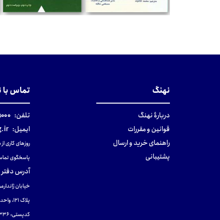
تومان
تومان
نهنگ
تماس با 
دربارهٔ نهنگ
تلفن:
۰-۰۲۱
قوانین و مقررات
ایمیل:
.ir
راهنمای خرید و ارسال
روزهای کاری از ساعت ۹ صب
پشتیبانی
پاسخگوی تماس
آدرس دفتر 
خیابان ژاندارمر
پلاک 121، واحد ۴.
کدپستی: 131465433۶