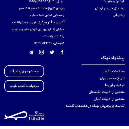
قوانین و مقررات
ایمیل:
info@nahang.ir
راهنمای خرید و ارسال
روزهای کاری از ساعت ۹ صبح تا ۵ عصر
پشتیبانی
پاسخگوی تماس شما هستیم.
آدرس دفتر مرکزی
:
تهران، میدان انقلاب
خیابان ژاندارمری، بین کارگر و منیری جاوید،
پلاک 121، واحد ۴.
کدپستی: 131465433۶
پیشنهاد نهنگ
جست‌وجوی پیشرفته
مطالعات انقلاب
تاریخ معاصر ایران
تجدید چاپی‌ها
درخواست کتاب نایاب
منتخبی از ادبیات انگلستان
منتخبی از ادبیات آلمان
کتاب‌های پرفروش نهنگ در هفته‌های گذشته