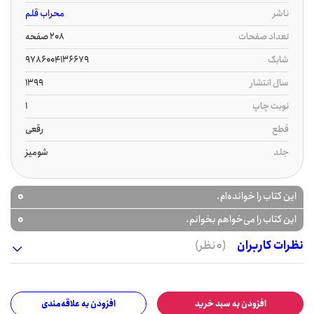
ناشر
محراب قلم
تعداد صفحات
208 صفحه
شابک
9786004136679
سال انتشار
1399
نوبت چاپ
1
قطع
رقعی
جلد
شومیز
0
این کتاب را خوانده‌ام.
0
این کتاب را می‌خواهم بخوانم.
نظرات کاربران
(0 نظر)
افزودن به سبد خرید
افزودن به علاقه‌مندی