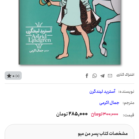
اشتراک‌ گذاری
0
(0)
نويسنده:
آسترید لیندگرن
مترجم:
جمال اکرمی
تومان
285,000
تومان
300,000
قیمت:
مشخصات کتاب پسر من میو