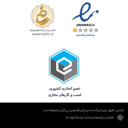
تمامی حقوق برای شرکت ایده‌پردازان اقیانوس بی‌کران محفوظ است.
طراحی و توسعه وبسایت توسط گروه ماز