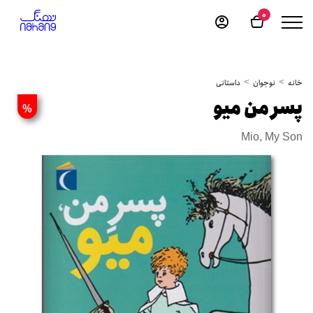
0
خانه
نوجوان
داستانی
پسر من میو
%
Mio, My Son