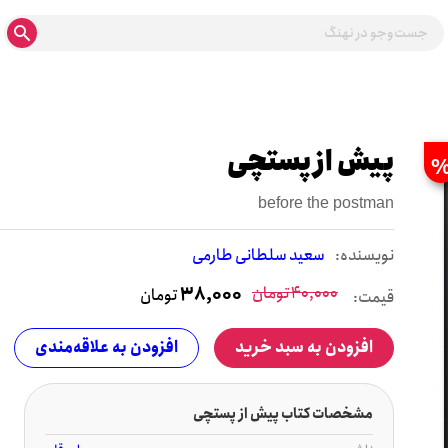
پیش از پستچی
before the postman
نويسنده:
سعید سلطانی طارمی
40,000
تومان
38,000
تومان
قیمت:
افزودن به سبد خرید
افزودن به علاقه‌مندی
مشخصات کتاب پیش از پستچی