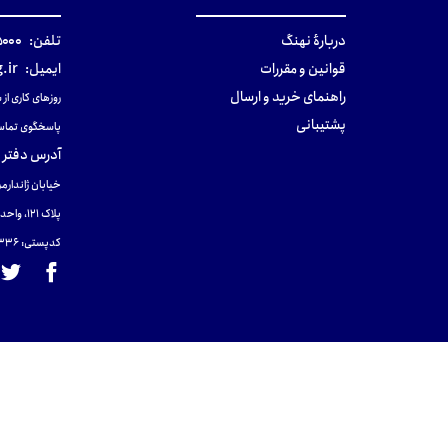
دربارهٔ نهنگ
تلفن:
۰-۰۲۱
قوانین و مقررات
ایمیل:
.ir
راهنمای خرید و ارسال
روزهای کاری از ساعت ۹ صب
پشتیبانی
پاسخگوی تماس
آدرس دفتر 
خیابان ژاندارمر
پلاک 121، واحد ۴.
کدپستی: 131465433۶