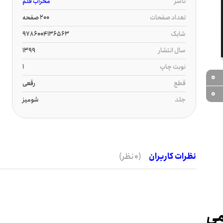
ناشر
محراب قلم
تعداد صفحات
200 صفحه
شابک
9786004136563
سال انتشار
1399
نوبت چاپ
1
0
قطع
رقعی
0
جلد
شومیز
نظرات کاربران
(0 نظر)
می