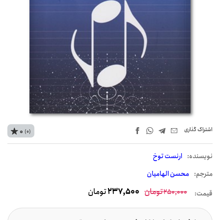
اشتراک‌ گذاری
0
(0)
نويسنده:
ارنست توخ
مترجم:
محسن الهامیان
تومان
237,500
تومان
250,000
قیمت: