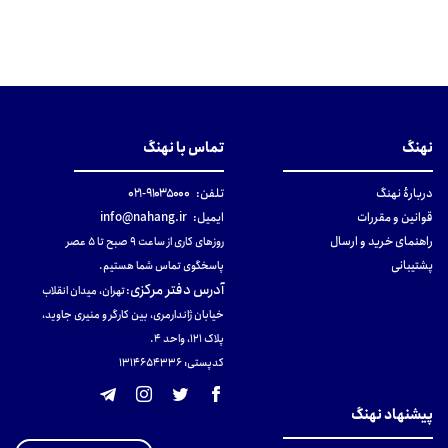
نهنگ
تماس با نهنگ
دربارهٔ نهنگ
تلفن:
۹۱۰۳۵۰۰۰-۰۲۱
قوانین و مقررات
ایمیل:
info@nahang.ir
راهنمای خرید و ارسال
روزهای کاری از ساعت ۹ صبح تا ۵ عصر
پشتیبانی
پاسخگوی تماس شما هستیم.
آدرس دفتر مرکزی
:
تهران، میدان انقلاب
خیابان ژاندارمری، بین کارگر و منیری جاوید،
پلاک 121، واحد ۴.
کدپستی: 131465433۶
پیشنهاد نهنگ