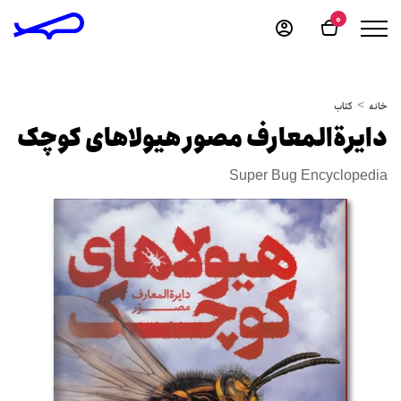
0
خانه
کتاب
دایرةالمعارف مصور هیولاهای کوچک
Super Bug Encyclopedia