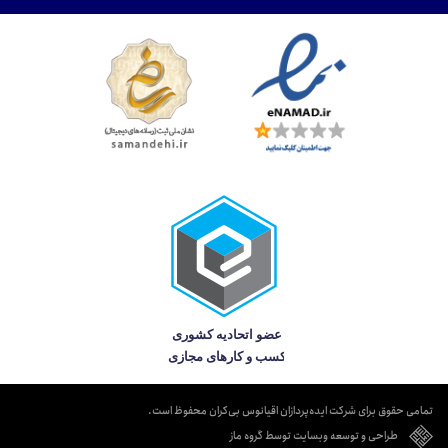
تمامی حقوق برای شرکت ایده‌پردازان اقیانوس بی‌کران محفوظ است.
طراحی و توسعه وبسایت توسط گروه ماز