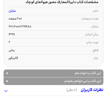
مشخصات کتاب دایرةالمعارف مصور هیولاهای کوچک
ناشر
سایان
تعداد صفحات
208 صفحه
شابک
9786008269458
سال انتشار
1399
نوبت چاپ
2
قطع
رحلی
جلد
گالینگور
0
این کتاب را خوانده‌ام.
0
این کتاب را می‌خواهم بخوانم.
نظرات کاربران
(0 نظر)