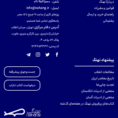
دربارهٔ نهنگ
تلفن:
۹۱۰۳۵۰۰۰-۰۲۱
قوانین و مقررات
ایمیل:
info@nahang.ir
راهنمای خرید و ارسال
روزهای کاری از ساعت ۹ صبح تا ۵ عصر
پشتیبانی
پاسخگوی تماس شما هستیم.
آدرس دفتر مرکزی
:
تهران، میدان انقلاب
خیابان ژاندارمری، بین کارگر و منیری جاوید،
پلاک 121، واحد ۴.
کدپستی: 131465433۶
پیشنهاد نهنگ
جست‌وجوی پیشرفته
مطالعات انقلاب
تاریخ معاصر ایران
تجدید چاپی‌ها
درخواست کتاب نایاب
منتخبی از ادبیات انگلستان
منتخبی از ادبیات آلمان
کتاب‌های پرفروش نهنگ در هفته‌های گذشته