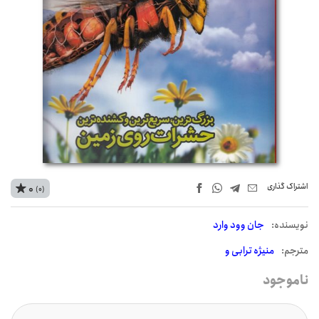
اشتراک‌ گذاری
0
(0)
نويسنده:
جان وود وارد
مترجم:
منیژه ترابی و
ناموجود