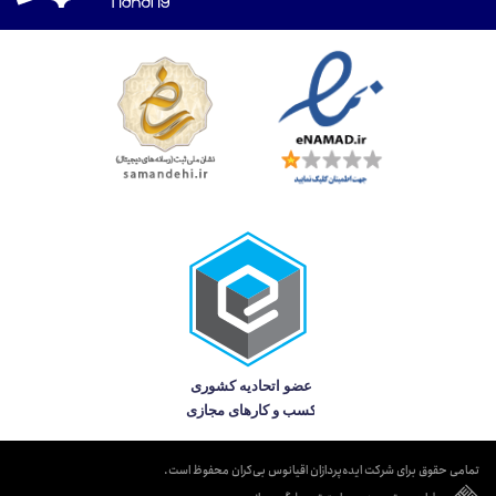
تمامی حقوق برای شرکت ایده‌پردازان اقیانوس بی‌کران محفوظ است.