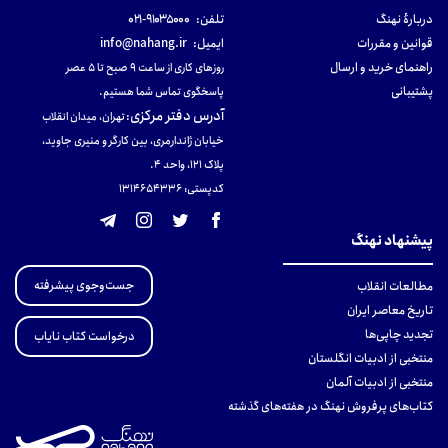
دربارهٔ نهنگ
تلفن:
۹۱۰۳۵۰۰۰-۰۲۱
قوانین و مقررات
ایمیل:
info@nahang.ir
راهنمای خرید و ارسال
روزهای کاری از ساعت ۹ صبح تا ۵ عصر
پشتیبانی
پاسخگوی تماس شما هستیم.
آدرس دفتر مرکزی
:
تهران، میدان انقلاب
خیابان ژاندارمری، بین کارگر و منیری جاوید،
پلاک 121، واحد ۴.
کدپستی: 131465433۶
پیشنهاد نهنگ
جست‌وجوی پیشرفته
مطالعات انقلاب
تاریخ معاصر ایران
تجدید چاپی‌ها
درخواست کتاب نایاب
منتخبی از ادبیات انگلستان
منتخبی از ادبیات آلمان
کتاب‌های پرفروش نهنگ در هفته‌های گذشته