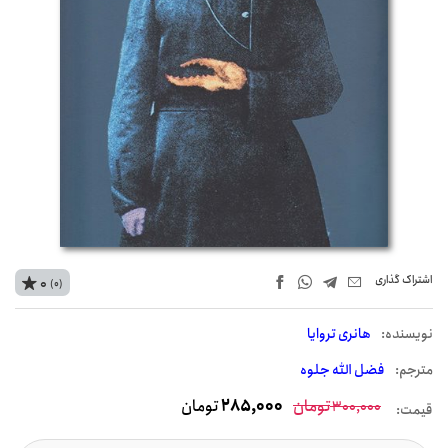
اشتراک‌ گذاری
0
(0)
نويسنده:
هانری تروایا
مترجم:
فضل الله جلوه
تومان
285,000
تومان
300,000
قیمت: