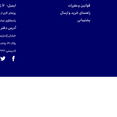
قوانین و مقررات
ایمیل:
.ir
راهنمای خرید و ارسال
روزهای کاری از ساعت ۹ صب
پشتیبانی
پاسخگوی تماس
آدرس دفتر 
خیابان ژاندارمر
پلاک 121، واحد ۴.
کدپستی: 131465433۶