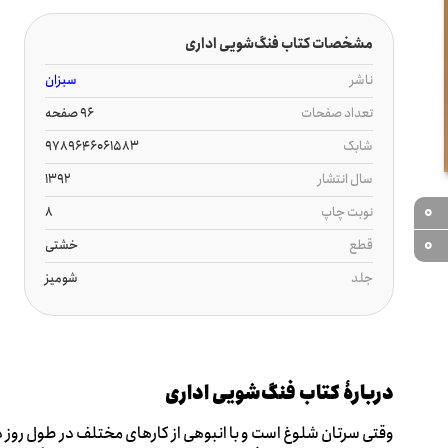
مشخصات کتاب ف‍ن‍گ‌ش‍وی‍ی‌ اداری‌
ناشر
سبزان
تعداد صفحات
96 صفحه
شابک
9789646061583
سال انتشار
1392
0
نوبت چاپ
8
0
قطع
خشتی
جلد
شومیز
دربارۀ کتاب ف‍ن‍گ‌ش‍وی‍ی‌ اداری‌
وقتی سرتان شلوغ است و با انبوهی از کارهای مختلف در طول روز دس