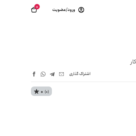
0
ورود/عضویت
ار
اشتراک‌ گذاری
0
(0)