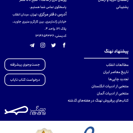
پشتیبانی
پاسخگوی تماس شما هستیم.
آدرس دفتر مرکزی
:
تهران، میدان انقلاب
خیابان ژاندارمری، بین کارگر و منیری جاوید،
پلاک 121، واحد ۴.
کدپستی: 131465433۶
پیشنهاد نهنگ
جست‌وجوی پیشرفته
مطالعات انقلاب
تاریخ معاصر ایران
تجدید چاپی‌ها
درخواست کتاب نایاب
منتخبی از ادبیات انگلستان
منتخبی از ادبیات آلمان
کتاب‌های پرفروش نهنگ در هفته‌های گذشته