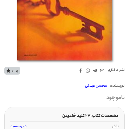
اشتراک‌ گذاری
0
(0)
نويسنده:
محسن عبدلی
ناموجود
مشخصات کتاب 241 کلید خندیدن
ناشر
دایره سفید