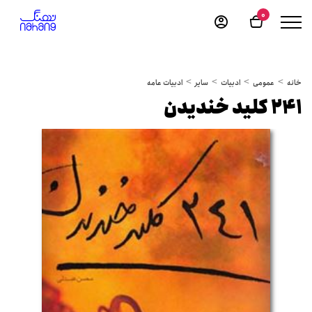
0
خانه
عمومی
ادبیات
سایر
ادبیات عامه
241 کلید خندیدن