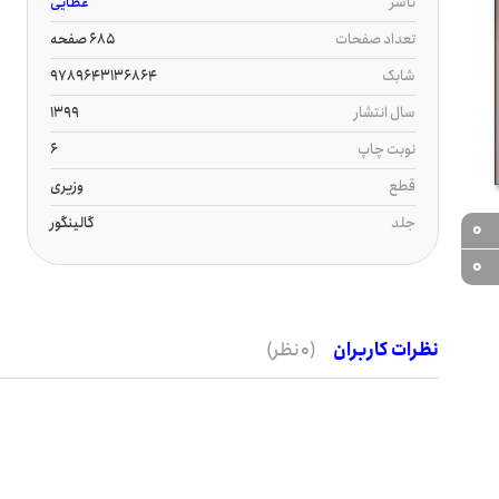
ناشر
عطایی
تعداد صفحات
685 صفحه
شابک
9789643136864
سال انتشار
1399
نوبت چاپ
6
قطع
وزیری
جلد
گالینگور
0
0
نظرات کاربران
(0 نظر)