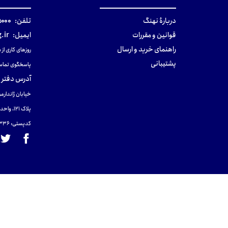
دربارهٔ نهنگ
تلفن:
۰-۰۲۱
قوانین و مقررات
ایمیل:
.ir
راهنمای خرید و ارسال
روزهای کاری از ساعت ۹ صب
پشتیبانی
پاسخگوی تماس
آدرس دفتر 
خیابان ژاندارمر
پلاک 121، واحد ۴.
کدپستی: 131465433۶