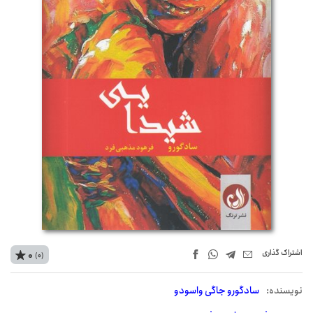
اشتراک‌ گذاری
0
(0)
نويسنده:
سادگورو جاگی واسودو