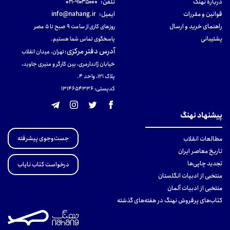
دربارهٔ نهنگ
تلفن:
۹۱۰۳۵۰۰۰-۰۲۱
قوانین و مقررات
ایمیل:
info@nahang.ir
راهنمای خرید و ارسال
روزهای کاری از ساعت ۹ صبح تا ۵ عصر
پشتیبانی
پاسخگوی تماس شما هستیم.
آدرس دفتر مرکزی
:
تهران، میدان انقلاب
خیابان ژاندارمری، بین کارگر و منیری جاوید،
پلاک 121، واحد ۴.
کدپستی: 131465433۶
پیشنهاد نهنگ
جست‌وجوی پیشرفته
مطالعات انقلاب
تاریخ معاصر ایران
تجدید چاپی‌ها
درخواست کتاب نایاب
منتخبی از ادبیات انگلستان
منتخبی از ادبیات آلمان
کتاب‌های پرفروش نهنگ در هفته‌های گذشته