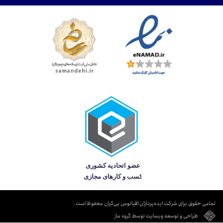
تمامی حقوق برای شرکت ایده‌پردازان اقیانوس بی‌کران محفوظ است.
طراحی و توسعه وبسایت توسط گروه ماز