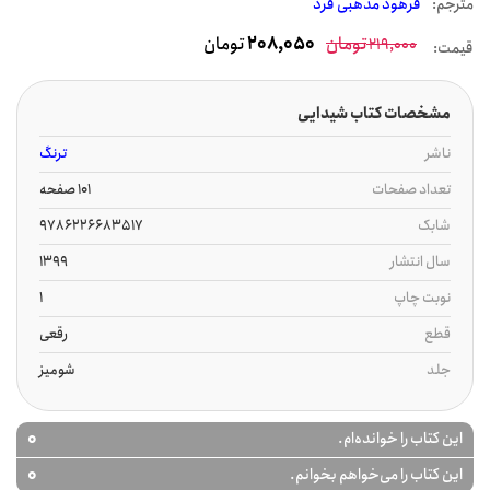
مترجم:
فرهود مذهبی فرد
تومان
208,050
تومان
219,000
قیمت:
مشخصات کتاب شیدایی
ناشر
ترنگ
تعداد صفحات
101 صفحه
شابک
9786226683517
سال انتشار
1399
نوبت چاپ
1
قطع
رقعی
جلد
شومیز
0
این کتاب را خوانده‌ام.
0
این کتاب را می‌خواهم بخوانم.