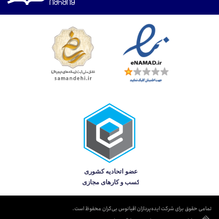
تمامی حقوق برای شرکت ایده‌پردازان اقیانوس بی‌کران محفوظ است.