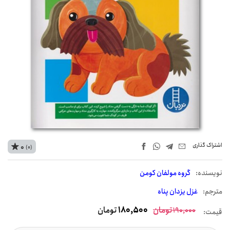
اشتراک‌ گذاری
0
(0)
نويسنده:
گروه مولفان کومن
مترجم:
غزل یزدان پناه
تومان
180,500
تومان
190,000
قیمت: