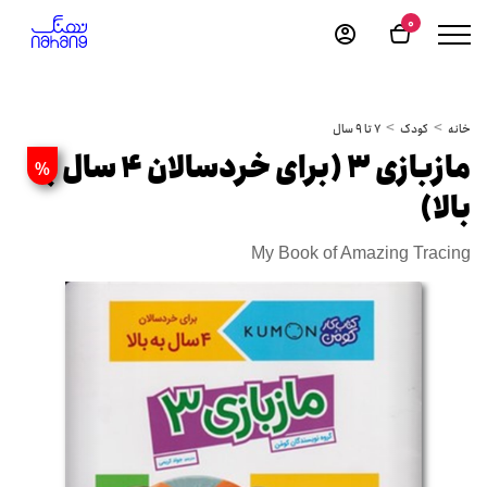
0
خانه
کودک
7 تا 9 سال
مازبازی 3 (برای خردسالان 4 سال به
%
بالا)
My Book of Amazing Tracing