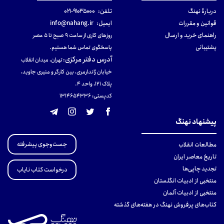
دربارهٔ نهنگ
تلفن:
۹۱۰۳۵۰۰۰-۰۲۱
قوانین و مقررات
ایمیل:
info@nahang.ir
راهنمای خرید و ارسال
روزهای کاری از ساعت ۹ صبح تا ۵ عصر
پشتیبانی
پاسخگوی تماس شما هستیم.
آدرس دفتر مرکزی
:
تهران، میدان انقلاب
خیابان ژاندارمری، بین کارگر و منیری جاوید،
پلاک 121، واحد ۴.
کدپستی: 131465433۶
پیشنهاد نهنگ
جست‌وجوی پیشرفته
مطالعات انقلاب
تاریخ معاصر ایران
تجدید چاپی‌ها
درخواست کتاب نایاب
منتخبی از ادبیات انگلستان
منتخبی از ادبیات آلمان
کتاب‌های پرفروش نهنگ در هفته‌های گذشته