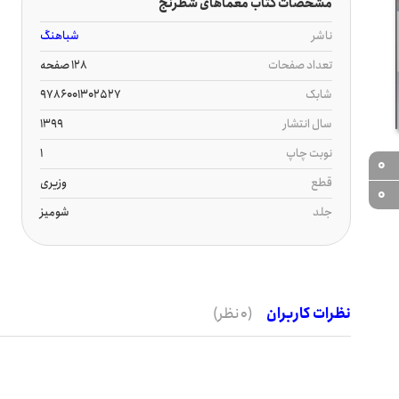
مشخصات کتاب معماهای شطرنج
ناشر
شباهنگ
تعداد صفحات
128 صفحه
شابک
9786001302527
سال انتشار
1399
نوبت چاپ
1
0
قطع
وزیری
0
جلد
شومیز
نظرات کاربران
(0 نظر)