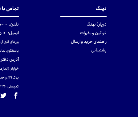
نهنگ
تماس با 
دربارهٔ نهنگ
تلفن:
۰-۰۲۱
قوانین و مقررات
ایمیل:
.ir
راهنمای خرید و ارسال
روزهای کاری از ساعت ۹ صب
پشتیبانی
پاسخگوی تماس
آدرس دفتر 
خیابان ژاندارمر
پلاک 121، واحد ۴.
کدپستی: 131465433۶