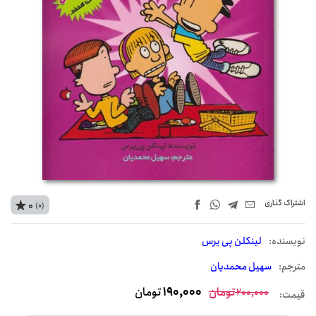
اشتراک‌ گذاری
0
(0)
نويسنده:
لینکلن پی یرس
مترجم:
سهیل محمدیان
تومان
190,000
تومان
200,000
قیمت: