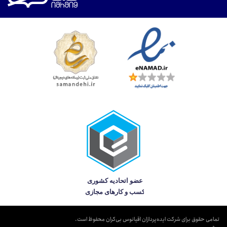
تمامی حقوق برای شرکت ایده‌پردازان اقیانوس بی‌کران محفوظ است.