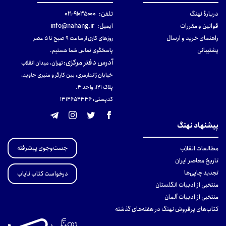
دربارهٔ نهنگ
تلفن:
۹۱۰۳۵۰۰۰-۰۲۱
قوانین و مقررات
ایمیل:
info@nahang.ir
راهنمای خرید و ارسال
روزهای کاری از ساعت ۹ صبح تا ۵ عصر
پشتیبانی
پاسخگوی تماس شما هستیم.
آدرس دفتر مرکزی
:
تهران، میدان انقلاب
خیابان ژاندارمری، بین کارگر و منیری جاوید،
پلاک 121، واحد ۴.
کدپستی: 131465433۶
پیشنهاد نهنگ
جست‌وجوی پیشرفته
مطالعات انقلاب
تاریخ معاصر ایران
تجدید چاپی‌ها
درخواست کتاب نایاب
منتخبی از ادبیات انگلستان
منتخبی از ادبیات آلمان
کتاب‌های پرفروش نهنگ در هفته‌های گذشته