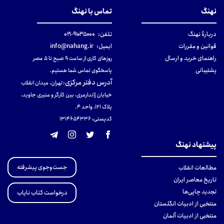
نهنگ
تماس با نهنگ
دربارهٔ نهنگ
تلفن:
۹۱۰۳۵۰۰۰-۰۲۱
قوانین و مقررات
ایمیل:
info@nahang.ir
راهنمای خرید و ارسال
روزهای کاری از ساعت ۹ صبح تا ۵ عصر
پشتیبانی
پاسخگوی تماس شما هستیم.
آدرس دفتر مرکزی
:
تهران، میدان انقلاب
خیابان ژاندارمری، بین کارگر و منیری جاوید،
پلاک 121، واحد ۴.
کدپستی: 131465433۶
پیشنهاد نهنگ
جست‌وجوی پیشرفته
مطالعات انقلاب
تاریخ معاصر ایران
تجدید چاپی‌ها
درخواست کتاب نایاب
منتخبی از ادبیات انگلستان
منتخبی از ادبیات آلمان