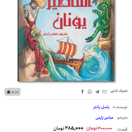
اشتراک‌ گذاری
0
(0)
نويسنده:
راسل پانتر
مترجم:
عباس زارعی
تومان
285,000
تومان
300,000
قیمت: