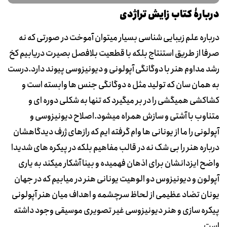
دربارۀ کتاب زایش تراژدی
درباره علم زیبایی شناسی بسیار میتوان آموخت در صورتی که نه
صرفا از طریق استنتاج بلکه با قطعیت بلافصل بصیرت دریابیم کخ
رشد مداوم هنر با دوگانگی آپولونی و دیونیزوسی پیوند دارد.درست
به همان سان که تولید مثل ه دوگانگی جنس ها وابسته است و
کشاکشی همیگشی را در بر میگیرد که تنها به شکلی دوره ای و
متناوب با آشتی و سازش همراه میشود.اصلاح دیونیزوسی و
آپولونی را ما از یونانی ها وام گرفته ایم که رازهای ژرف دیدگاهشان
درباره هنر را بی شک نه در قالب مفاهیم بلکه در پیکره های شدیدا
واضح ایزدانشان برای اذهان فهمیده و بینا آشکار میکند به یاری
آپولون و دیونیزوس دو الوهیت یونانی هنر در میابیم که در جهان
یونان تضاد عظیمی از لحاظ سرچشمه و اهداف میان هنر آپولونی
پیکره سازی و هنر دیونیزوسی غیر تصویری موسیقی وجود داشته
است.