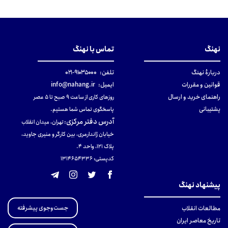
نهنگ
تماس با نهنگ
دربارهٔ نهنگ
تلفن:
۹۱۰۳۵۰۰۰-۰۲۱
قوانین و مقررات
ایمیل:
info@nahang.ir
راهنمای خرید و ارسال
روزهای کاری از ساعت ۹ صبح تا ۵ عصر
پشتیبانی
پاسخگوی تماس شما هستیم.
آدرس دفتر مرکزی
:
تهران، میدان انقلاب
خیابان ژاندارمری، بین کارگر و منیری جاوید،
پلاک 121، واحد ۴.
کدپستی: 131465433۶
پیشنهاد نهنگ
جست‌وجوی پیشرفته
مطالعات انقلاب
تاریخ معاصر ایران