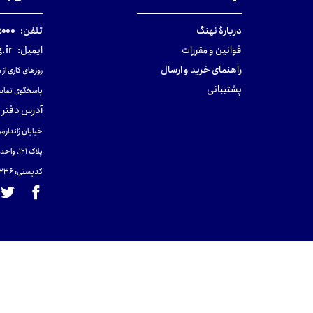
دربارهٔ نهنگ
تلفن:
۰-۰۲۱
قوانین و مقررات
ایمیل:
.ir
راهنمای خرید و ارسال
روزهای کاری از ساعت ۹ صب
پشتیبانی
پاسخگوی تماس
آدرس دفتر 
خیابان ژاندارمر
پلاک 121، واحد ۴.
کدپستی: 131465433۶