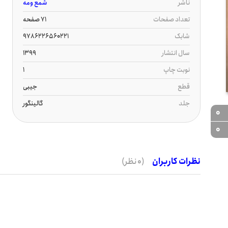
ناشر
شمع ومه
تعداد صفحات
71 صفحه
شابک
9786226560221
سال انتشار
1399
نوبت چاپ
1
قطع
جیبی
جلد
گالینگور
0
0
نظرات کاربران
(0 نظر)