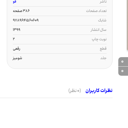
ناشر
قو
تعداد صفحات
386 صفحه
شابک
9789641560609
سال انتشار
1399
نوبت چاپ
2
قطع
رقعی
جلد
شومیز
0
0
نظرات کاربران
(0 نظر)