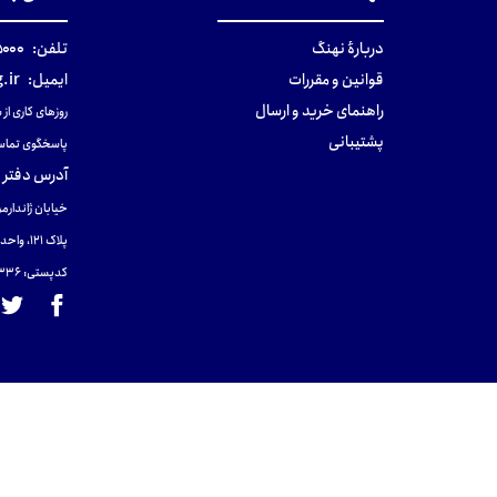
دربارهٔ نهنگ
تلفن:
۰-۰۲۱
قوانین و مقررات
ایمیل:
.ir
راهنمای خرید و ارسال
روزهای کاری از ساعت ۹ صب
پشتیبانی
پاسخگوی تماس
آدرس دفتر 
خیابان ژاندارمر
پلاک 121، واحد ۴.
کدپستی: 131465433۶