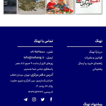
نهنگ
تماس با نهنگ
دربارهٔ نهنگ
تلفن:
۹۱۰۳۵۰۰۰-۰۲۱
قوانین و مقررات
ایمیل:
info@nahang.ir
راهنمای خرید و ارسال
روزهای کاری از ساعت ۹ صبح تا ۵ عصر
پشتیبانی
پاسخگوی تماس شما هستیم.
آدرس دفتر مرکزی
:
تهران، میدان انقلاب
خیابان ژاندارمری، بین کارگر و منیری جاوید،
پلاک 121، واحد ۴.
کدپستی: 131465433۶
پیشنهاد نهنگ