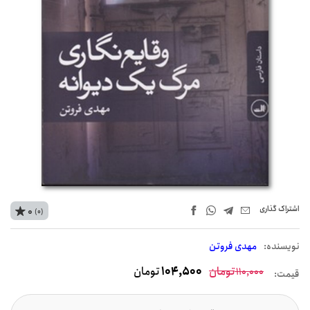
اشتراک‌ گذاری
0
(0)
نويسنده:
مهدی فروتن
تومان
104,500
تومان
110,000
قیمت: