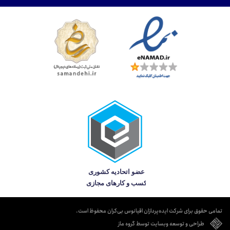
تمامی حقوق برای شرکت ایده‌پردازان اقیانوس بی‌کران محفوظ است.
طراحی و توسعه وبسایت توسط گروه ماز