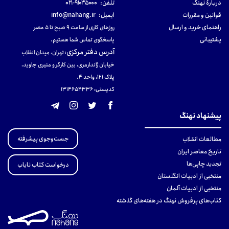
دربارهٔ نهنگ
تلفن:
۹۱۰۳۵۰۰۰-۰۲۱
قوانین و مقررات
ایمیل:
info@nahang.ir
راهنمای خرید و ارسال
روزهای کاری از ساعت ۹ صبح تا ۵ عصر
پشتیبانی
پاسخگوی تماس شما هستیم.
آدرس دفتر مرکزی
:
تهران، میدان انقلاب
خیابان ژاندارمری، بین کارگر و منیری جاوید،
پلاک 121، واحد ۴.
کدپستی: 131465433۶
پیشنهاد نهنگ
جست‌وجوی پیشرفته
مطالعات انقلاب
تاریخ معاصر ایران
تجدید چاپی‌ها
درخواست کتاب نایاب
منتخبی از ادبیات انگلستان
منتخبی از ادبیات آلمان
کتاب‌های پرفروش نهنگ در هفته‌های گذشته