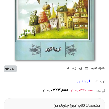
اشتراک‌ گذاری
0
(0)
نويسنده:
فریبا کلهر
تومان
323,000
تومان
340,000
قیمت:
مشخصات کتاب امروز چلچله من