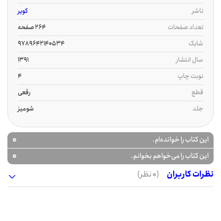
ناشر
کویر
تعداد صفحات
264 صفحه
شابک
9789642140534
سال انتشار
1391
نوبت چاپ
4
قطع
رقعی
جلد
شومیز
0
این کتاب را خوانده‌ام.
0
این کتاب را می‌خواهم بخوانم.
نظرات کاربران
(0 نظر)