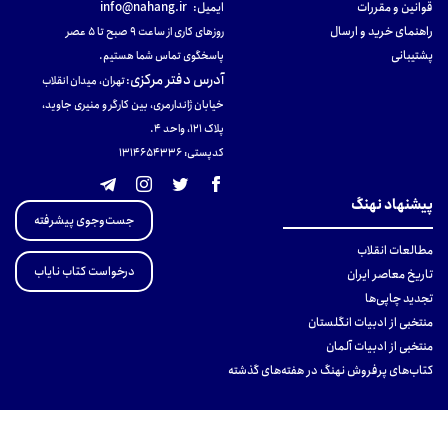
قوانین و مقررات
ایمیل:
info@nahang.ir
راهنمای خرید و ارسال
روزهای کاری از ساعت ۹ صبح تا ۵ عصر
پشتیبانی
پاسخگوی تماس شما هستیم.
آدرس دفتر مرکزی
:
تهران، میدان انقلاب
خیابان ژاندارمری، بین کارگر و منیری جاوید،
پلاک 121، واحد ۴.
کدپستی: 131465433۶
پیشنهاد نهنگ
جست‌وجوی پیشرفته
مطالعات انقلاب
درخواست کتاب نایاب
تاریخ معاصر ایران
تجدید چاپی‌ها
منتخبی از ادبیات انگلستان
منتخبی از ادبیات آلمان
کتاب‌های پرفروش نهنگ در هفته‌های گذشته