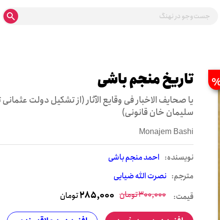
تاریخ منجم باشی
یا صحایف الاخبار فی وقایع الآثار (از تشکیل دولت عثمانی 
سلیمان خان قانونی)
Monajem Bashi
نويسنده:
احمد منجم باشی
مترجم:
نصرت الله ضیایی
300,000
تومان
285,000
تومان
قیمت: