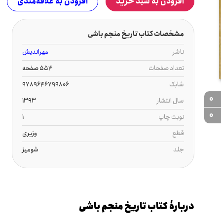
افزودن به سبد خرید
افزودن به علاقه‌مندی
مشخصات کتاب تاریخ منجم باشی
ناشر
مهراندیش
تعداد صفحات
554 صفحه
شابک
9789646799806
0
سال انتشار
1393
0
نوبت چاپ
1
قطع
وزیری
جلد
شومیز
دربارۀ کتاب تاریخ منجم باشی