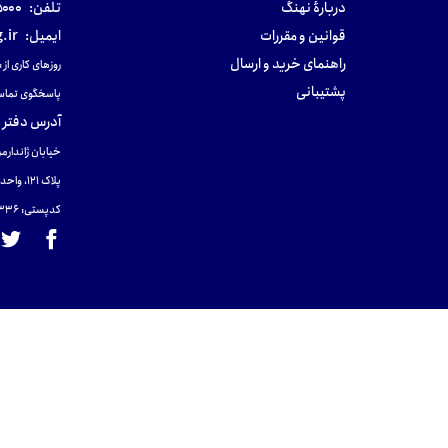
دربارهٔ نهنگ
تلفن:
۰-۰۲۱
قوانین و مقررات
ایمیل:
.ir
راهنمای خرید و ارسال
روزهای کاری از ساعت ۹ صب
پشتیبانی
پاسخگوی تماس
آدرس دفتر 
خیابان ژاندارمر
پلاک 121، واحد ۴.
کدپستی: 131465433۶